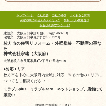
トップページ
会社概要
当社の特徴
よくあるご質問
外壁塗装の塗替えのタイミング
失敗しない業者選び
お客様の声(アンケート)
建設業：大阪府知事許可(般ー3)第146079号
宅建業：大阪府知事免許(1)第66712号
枚方市の住宅リフォーム・外壁塗装・不動産の事な
ら
株式会社宗建（大阪府）
大阪府枚方市長尾家具町2丁目12番地の19
●対応エリア
枚方市を中心に大阪府内全域に対応 ※その他のエリアに
ついてもご相談ください。
ミラブルplus ミラブルzero ネットショップ、店舗にて
販売中
お気軽にお問合せ下さい