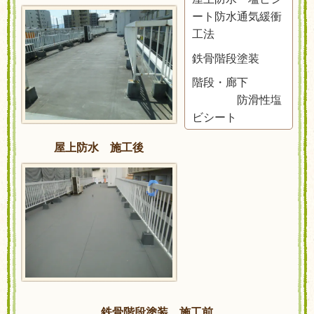
ート防水通気緩衝
工法
鉄骨階段塗装
階段・廊下
防滑性塩
ビシート
屋上防水 施工後
鉄骨階段塗装 施工前