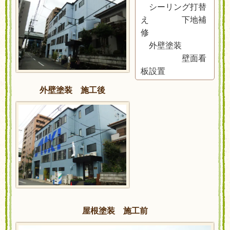
シーリング打替
え 下地補
修
外壁塗装
壁面看
板設置
外壁塗装 施工後
屋根塗装 施工前