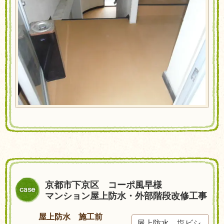
京都市下京区 コーポ風早様
マンション屋上防水・外部階段改修工事
屋上防水 施工前
屋上防水 塩ビシ